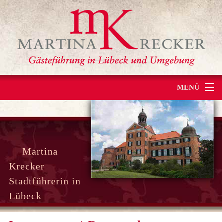
MENÜ
HOME
STADTFÜHRUNG
Martina
REISEBEGLEITUNG
Krecker
Stadtführerin in
ÜBER MICH
Lübeck
KONTAKT