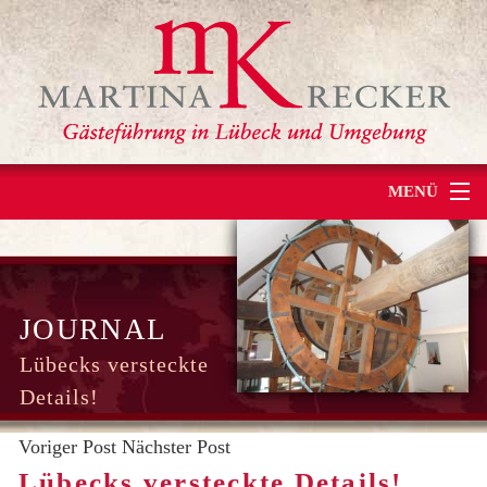
MENÜ
HOME
STADTFÜHRUNG
JOURNAL
REISEBEGLEITUNG
Lübecks versteckte
Details!
ÜBER MICH
Voriger Post
Nächster Post
KONTAKT
Lübecks versteckte Details!